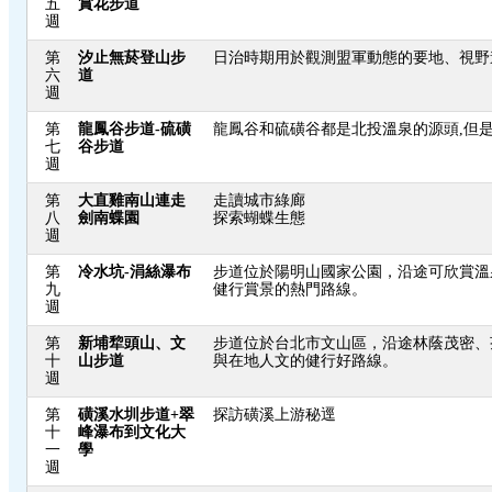
五
賞花步道
週
第
汐止無菸登山步
日治時期用於觀測盟軍動態的要地、視野
六
道
週
第
龍鳳谷步道-硫磺
龍鳳谷和硫磺谷都是北投溫泉的源頭,但
七
谷步道
週
第
大直雞南山連走
走讀城市綠廊
八
劍南蝶園
探索蝴蝶生態
週
第
冷水坑-涓絲瀑布
步道位於陽明山國家公園，沿途可欣賞溫
九
健行賞景的熱門路線。
週
第
新埔犂頭山、文
步道位於台北市文山區，沿途林蔭茂密、
十
山步道
與在地人文的健行好路線。
週
第
磺溪水圳步道+翠
探訪磺溪上游秘逕
十
峰瀑布到文化大
一
學
週