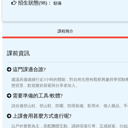
招生狀態(98)：
額滿
課程簡介
課前資訊
這門課適合誰?
建議具備連續行走3小時的體能，對自然生態有觀察興趣與學習動
態背景，歡迎樂於探索與分享者加入。
需要準備的工具/軟體?
請自備登山杖、登山鞋、防曬、防雨裝備、飲用水、個人藥品、手
上課會用甚麼方式進行呢?
以戶外實察為主，搭配團體互動、講師現場引導、五感探索、分組