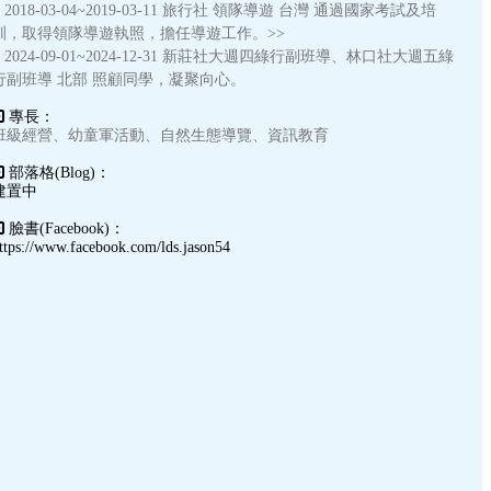
● 2018-03-04~2019-03-11 旅行社 領隊導遊 台灣 通過國家考試及培
訓，取得領隊導遊執照，擔任導遊工作。>>
● 2024-09-01~2024-12-31 新莊社大週四綠行副班導、林口社大週五綠
行副班導 北部 照顧同學，凝聚向心。
專長：
班級經營、幼童軍活動、自然生態導覽、資訊教育
部落格(Blog)：
建置中
臉書(Facebook)：
ttps://www.facebook.com/lds.jason54