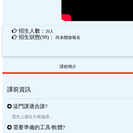
招生人數：
20人
招生狀態(99)：
尚未開放報名
課程簡介
課前資訊
這門課適合誰?
需先上過社大瑜珈課。
需要準備的工具/軟體?