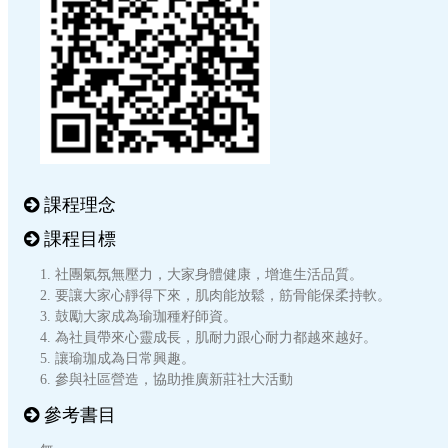
課程理念
課程目標
1. 社團氣氛無壓力，大家身體健康，增進生活品質。
2. 要讓大家心靜得下來，肌肉能放鬆，筋骨能保柔持軟。
3. 鼓勵大家成為瑜珈種籽師資。
4. 為社員帶來心靈成長，肌耐力跟心耐力都越來越好。
5. 讓瑜珈成為日常興趣。
6. 參與社區營造，協助推廣新莊社大活動
參考書目