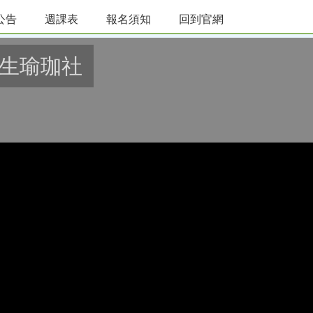
公告
週課表
報名須知
回到官網
A-養生瑜珈社