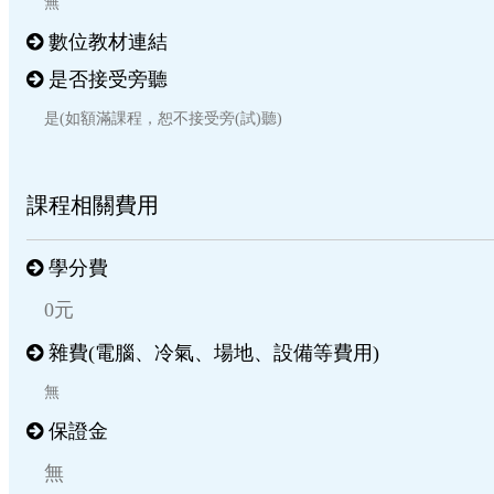
無
數位教材連結
是否接受旁聽
是(如額滿課程，恕不接受旁(試)聽)
課程相關費用
學分費
0元
雜費(電腦、冷氣、場地、設備等費用)
無
保證金
無