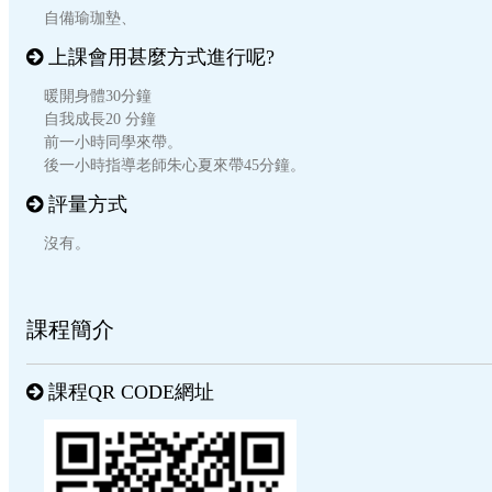
自備瑜珈墊、
上課會用甚麼方式進行呢?
暖開身體30分鐘
自我成長20 分鐘
前一小時同學來帶。
後一小時指導老師朱心夏來帶45分鐘。
評量方式
沒有。
課程簡介
課程QR CODE網址