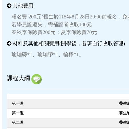
其他費用
報名費 200元(舊生於115年8月28日20:00前報名，
若學員證遺失，需補證者收取100元
春秋季保險費200元；夏季保險費70元
材料及其他相關費用(開學後，各班自行收取管理)
瑜珈磚*1、瑜珈帶*1、輪棒*1。
課程大綱
第一週
養生
第一週
養生
第二週
養生