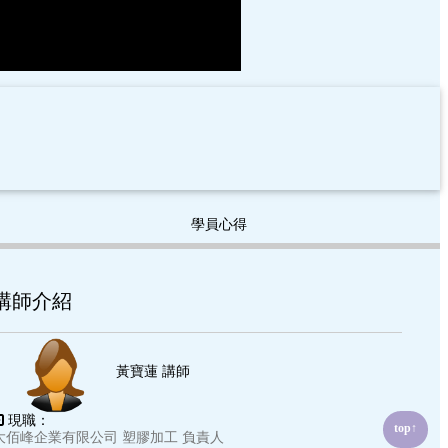
學員心得
講師介紹
黃寶蓮 講師
現職：
top↑
大佰峰企業有限公司 塑膠加工 負責人