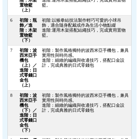
階：木架
進階:運用木架搭配結繩技巧，完成實用置物
置物籃
籃。
（上）
6
初階：瓶
初階:以猴拳結技法製作輕巧可愛的小球吊
飾／進
飾，適合隨身配戴或作為生活小物點綴
階：木架
進階:運用木架搭配結繩技巧，完成實用置物
置物籃
籃。
（下）
7
初階：波
初階：製作風格獨特的波西米亞手機包，兼具
西米亞手
實用性與時尚感。
機包
進階：細緻的編織與收邊技巧，搭配口金設
（上）／
計，完成典雅的日式零錢包
進階：日
式零錢口
金包
（上）
8
初階：波
初階：製作風格獨特的波西米亞手機包，兼具
西米亞手
實用性與時尚感。
機包
進階：細緻的編織與收邊技巧，搭配口金設
（下）／
計，完成典雅的日式零錢包
進階：日
式零錢口
金包
（下）