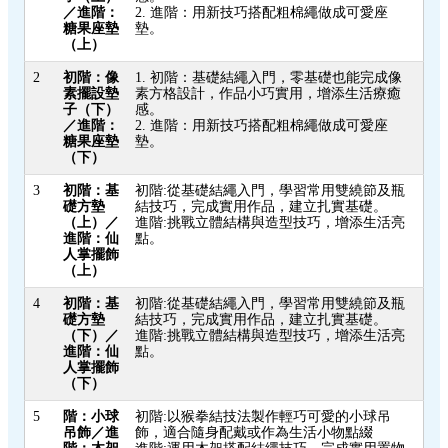
／進階：
2. 進階：用新技巧搭配粗棉繩做成可愛座
糖果座墊
墊。
（上）
2
初階：像
1. 初階：基礎結繩入門，零基礎也能完成像
素擺設墊
素方格設計，作品小巧實用，增添生活療癒
子（下）
感。
／進階：
2. 進階：用新技巧搭配粗棉繩做成可愛座
糖果座墊
墊。
（下）
3
初階：基
初階:從基礎結繩入門，學習常用雙繞節及瓶
礎方墊
結技巧，完成實用作品，建立扎實基礎。
（上）／
進階:挑戰立體結構與造型技巧，增添生活亮
進階：仙
點。
人掌擺飾
（上）
4
初階：基
初階:從基礎結繩入門，學習常用雙繞節及瓶
礎方墊
結技巧，完成實用作品，建立扎實基礎。
（下）／
進階:挑戰立體結構與造型技巧，增添生活亮
進階：仙
點。
人掌擺飾
（下）
5
階：小球
初階:以猴拳結技法製作輕巧可愛的小球吊
吊飾／進
飾，適合隨身配戴或作為生活小物點綴