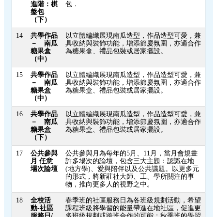
進階：棋
包．
盤包
（下）
14
共學作品
以立體編織展現南瓜造型，作品造型可愛，兼
－ 南瓜
具收納與裝飾功能，增添節慶氛圍，亦適合作
糖果盒
為糖果盒、禮品包裝或居家擺設。
（中）
15
共學作品
以立體編織展現南瓜造型，作品造型可愛，兼
－ 南瓜
具收納與裝飾功能，增添節慶氛圍，亦適合作
糖果盒
為糖果盒、禮品包裝或居家擺設。
（中）
16
共學作品
以立體編織展現南瓜造型，作品造型可愛，兼
－ 南瓜
具收納與裝飾功能，增添節慶氛圍，亦適合作
糖果盒
為糖果盒、禮品包裝或居家擺設。
（下）
17
公共參與
公共參與月為每年的5月、11月，當月會規畫
月 任意
許多場次的論壇，包含三大主題：認識在地
場次論壇
(地方學)、愛與陪伴以及公共議題。以更多元
的形式，將新莊社大師、工、學所關注的事
物，推向更多人的視野之中。
18
全校活
春季班的社區服務日為各班級規劃活動，希望
動-社區
課程班級將學習的能量帶進在地社區，促進更
服務日/
多班級規劃或跨班合作的可能；秋季班的學習