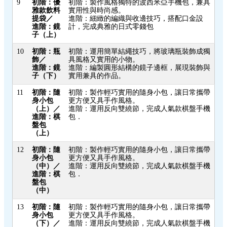
9
初階：優
初階：製作風格獨特的波西米亞手機包，兼具
雅款飲料
實用性與時尚感。
提袋／
進階：細緻的編織與收邊技巧，搭配口金設
進階：鏡
計，完成典雅的日式零錢包
子（上）
10
初階：瓶
初階：運用簡單結繩技巧，將玻璃瓶裝飾成獨
飾／
具風格又實用的小物。
進階：鏡
進階：編製圓形結構的鏡子邊框，展現裝飾與
子（下）
實用兼具的作品。
11
初階：隨
初階：製作輕巧實用的隨身小包，讓日常攜帶
身小包
更方便又具手作風格。
（上）／
進階：運用反向雙繞節，完成人氣款棋盤手機
進階：棋
包．
盤包
（上）
12
初階：隨
初階：製作輕巧實用的隨身小包，讓日常攜帶
身小包
更方便又具手作風格。
（中）／
進階：運用反向雙繞節，完成人氣款棋盤手機
進階：棋
包．
盤包
（中）
13
初階：隨
初階：製作輕巧實用的隨身小包，讓日常攜帶
身小包
更方便又具手作風格。
（下）／
進階：運用反向雙繞節，完成人氣款棋盤手機