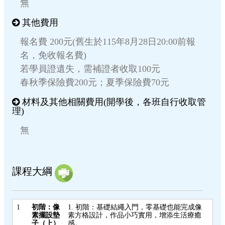
無
其他費用
報名費 200元(舊生於115年8月28日20:00前報
名，免收報名費)
若學員證遺失，需補證者收取100元
春秋季保險費200元；夏季保險費70元
材料及其他相關費用(開學後，各班自行收取管
理)
無
課程大綱
1
初階：像
1. 初階：基礎結繩入門，零基礎也能完成像
素擺設墊
素方格設計，作品小巧實用，增添生活療癒
子（上）
感。