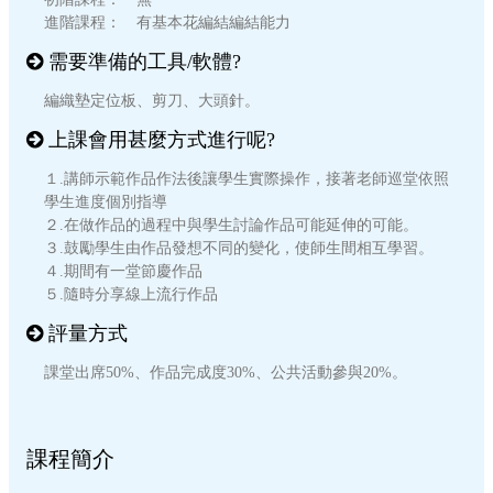
進階課程： 有基本花編結編結能力
需要準備的工具/軟體?
編織墊定位板、剪刀、大頭針。
上課會用甚麼方式進行呢?
１.講師示範作品作法後讓學生實際操作，接著老師巡堂依照
學生進度個別指導
２.在做作品的過程中與學生討論作品可能延伸的可能。
３.鼓勵學生由作品發想不同的變化，使師生間相互學習。
４.期間有一堂節慶作品
５.隨時分享線上流行作品
評量方式
課堂出席50%、作品完成度30%、公共活動參與20%。
課程簡介