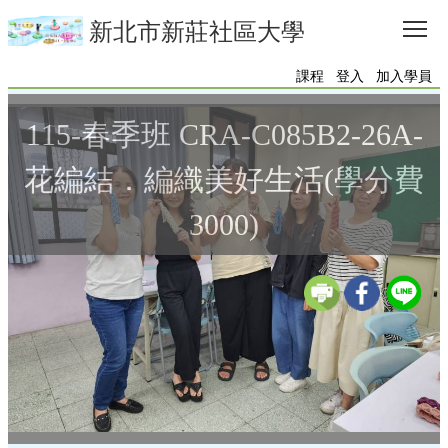
Tog
新北市新莊社區大學
課程
登入
加入學員
115-春季班 CRA-C085B2-26A-
花編結．編織美好生活(學分費
3000)