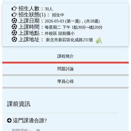
招生人數：
30人
招生狀態(1)：
招生中
上課日期：
2026-03-03 (第一週)，(共18週)
上課時間：
每星期二 下午 1點30分~4點20分
上課地點：
外校區 頭前國小
上課地址：
新北市新莊區化成路231號
課程簡介
問題討論
學員心得
課前資訊
這門課適合誰?
初階課程： 無