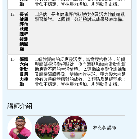
動
骨盆不穩定、脊柱壓力增加、步態動作走樣。
12
長者
1.評估：長者健康評估狀態後測及活力體能輪狀
健康
學習檢討。 2.回顧：分組檢討或成果發表準備。
評估
狀態
課程
後測
總回
顧
13
軀體
1.軀體變向的反應靈活度，當彎腰拾物時，前傾
六向
與腰部靈活變得關鍵，側向滑動和轉向滑動能幫
滑動
助應對不同的生活情境。 2.運動節奏變化訓練和
反應
叉腰橫隔膜呼吸、雙膝內收夾球、彈力帶六向延
力律
伸有改善軀體應對的成效。 3.預防及延緩弱處：
動
骨盆不穩定、脊柱壓力增加、步態動作走樣。
講師介紹
林克享 講師