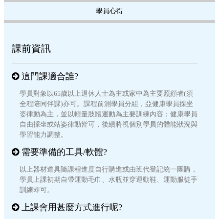
學員心得
課前資訊
這門課適合誰?
學員對象以65歲以上退休人士為主或家中為主要照顧者(須
全程陪同伴課)亦可。課程前測學員分組，亞健康學員採坐
姿律動為主，並以輕量肢體運動為主要訓練內容；健康學員
自由採坐或站姿律動皆可，後續將視個別學員的體能狀況與
學習能力調整。
需要準備的工具/軟體?
以上器材道具隨課程進度自行購進或由班代登記統一團購，
學員上課初期自帶運動毛巾、水瓶並穿運動鞋、運動服徒手
訓練即可。
上課會用甚麼方式進行呢?