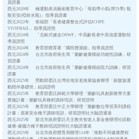
員證書
西元2020年 極運動表演藝術教育中心「母肌帶小肌(彈力帶) 瓶
瓶安安(啞鈴水瓶)」指導員證書
西元2022年 衛福部「長者健康整合式評估ICOPE
VIVIFRAIL」指導員證照
西元2024年 「北歐式健走ONWF」中高齡長者中高強度運動領
導員證照
西元2024年 教育部體育署「國民體適能」指導員證照
西元2024年 台北市政府衛生局「樂齡健康模組功能性訓練」研
習證書
西元2024年 台北市政府衛生局「樂齡健康模組阻力訓練」研習
證書
西元2025年 勞動部委託台灣在地安老推展協會辦理「銀髮族運
動陪伴基礎班」結訓證明
西元2025年 教育部委託師範大學辦理「樂齡玩具創新教學方案
實施計畫：樂齡玩具種籽講師培訓」研習證明
西元2025年 教育部委託中正大學辦理「樂齡數位學習系列課程
計畫：居家安全種子講師培訓」研習證明社大驗證通過
西元2025年 新北市政府委託天主教失智老人基金會辦理社區動
健康-健腦力種子教師培訓證明社大驗證通過
西元2025年 台北市政府體育局辦理114年「推動不同健康歷程