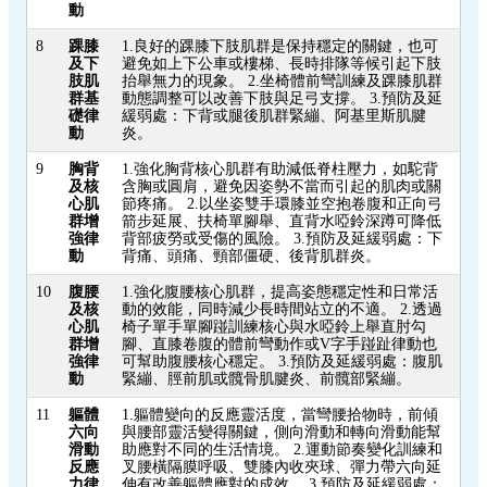
動
8
踝膝
1.良好的踝膝下肢肌群是保持穩定的關鍵，也可
及下
避免如上下公車或樓梯、長時排隊等候引起下肢
肢肌
抬舉無力的現象。 2.坐椅體前彎訓練及踝膝肌群
群基
動態調整可以改善下肢與足弓支撐。 3.預防及延
礎律
緩弱處：下背或腿後肌群緊繃、阿基里斯肌腱
動
炎。
9
胸背
1.強化胸背核心肌群有助減低脊柱壓力，如駝背
及核
含胸或圓肩，避免因姿勢不當而引起的肌肉或關
心肌
節疼痛。 2.以坐姿雙手環膝並空抱卷腹和正向弓
群增
箭步延展、扶椅單腳舉、直背水啞鈴深蹲可降低
強律
背部疲勞或受傷的風險。 3.預防及延緩弱處：下
動
背痛、頭痛、頸部僵硬、後背肌群炎。
10
腹腰
1.強化腹腰核心肌群，提高姿態穩定性和日常活
及核
動的效能，同時減少長時間站立的不適。 2.透過
心肌
椅子單手單腳踫訓練核心與水啞鈴上舉直肘勾
群增
腳、直膝卷腹的體前彎動作或V字手踫趾律動也
強律
可幫助腹腰核心穩定。 3.預防及延緩弱處：腹肌
動
緊繃、脛前肌或髖骨肌腱炎、前髖部緊繃。
11
軀體
1.軀體變向的反應靈活度，當彎腰拾物時，前傾
六向
與腰部靈活變得關鍵，側向滑動和轉向滑動能幫
滑動
助應對不同的生活情境。 2.運動節奏變化訓練和
反應
叉腰橫隔膜呼吸、雙膝內收夾球、彈力帶六向延
力律
伸有改善軀體應對的成效。 3.預防及延緩弱處：