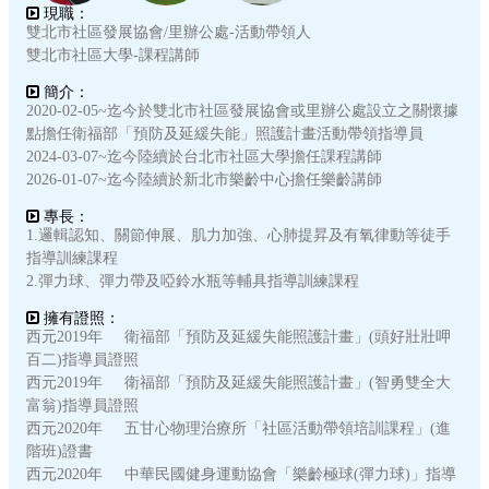
現職：
雙北市社區發展協會/里辦公處-活動帶領人
雙北市社區大學-課程講師
簡介：
2020-02-05~迄今於雙北市社區發展協會或里辦公處設立之關懷據
點擔任衛福部「預防及延緩失能」照護計畫活動帶領指導員
2024-03-07~迄今陸續於台北市社區大學擔任課程講師
2026-01-07~迄今陸續於新北市樂齡中心擔任樂齡講師
專長：
1.邏輯認知、關節伸展、肌力加強、心肺提昇及有氧律動等徒手
指導訓練課程
2.彈力球、彈力帶及啞鈴水瓶等輔具指導訓練課程
擁有證照：
西元2019年 衛福部「預防及延緩失能照護計畫」(頭好壯壯呷
百二)指導員證照
西元2019年 衛福部「預防及延緩失能照護計畫」(智勇雙全大
富翁)指導員證照
西元2020年 五甘心物理治療所「社區活動帶領培訓課程」(進
階班)證書
西元2020年 中華民國健身運動協會「樂齡極球(彈力球)」指導