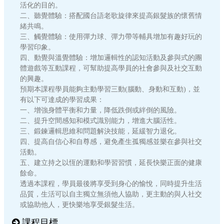
活化的目的。
二、聽覺體驗：搭配國台語老歌旋律來提高銀髮族的懷舊情
緒共鳴。
三、觸覺體驗：使用彈力球、彈力帶等輔具增加有趣好玩的
學習印象。
四、動覺與溫覺體驗：增加邏輯性的認知活動及參與式的團
體遊戲等互動課程，可幫助提高學員的社會參與及社交互動
的興趣。
預期本課程學員能夠主動學習三動(腦動、身動和互動)，並
有以下可達成的學習成果：
一、增強身體平衡和力量，降低跌倒或絆倒的風險。
二、提升空間感知和模式識別能力，增進大腦活性。
三、鍛鍊邏輯思維和問題解決技能，延緩智力退化。
四、提高自信心和自尊感，避免產生孤獨感並樂在參與社交
活動。
五、建立持之以恆的運動和學習習慣，延長快樂正面的健康
餘命。
透過本課程，學員最後將享受到身心的愉悅，同時提升生活
品質，生活可以自主獨立無須他人協助，更主動的與人社交
或協助他人，更快樂地享受銀髮生活。
課程目標