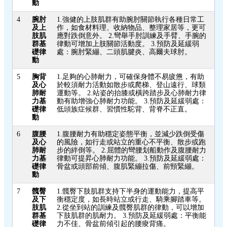
動
4
腕肘
1.強健的上肢肌群有助腕肘關節執行各種日常工
及上
作，如食材料理、收納物品、整理家居等，更可
肢肌
應對跌倒意外。 2.彎舉手肘訓練及手臂、手腕的
群基
律動可增加上肢關節活動度。 3.預防及延緩弱
礎律
處：腕肘緊繃、二頭肌腱炎、高爾夫球肘。
動
5
胸背
1.足夠的心肺耐力，可確保身體不易疲憊，有助
及心
於較須耐力活動如散步或爬梯、登山遠行、球類
肺耐
運動等。 2.站姿的抬膝或橫跨踏步及心肺耐力律
力基
動有助增強心肺耐力功能。 3.預防及延緩弱處：
礎律
低頭族症候群、習慣性駝背、背脊不正直。
動
6
腹腰
1.腹腰耐力有助穩定姿態平衡，並減少跌倒受傷
及心
的風險，如行走或站立的重心不平衡、散步或跑
肺耐
步的絆倒等。 2.屈體的彎腰划船動作及腹腰耐力
力基
律動可提昇心肺耐力功能。 3.預防及延緩弱處：
礎律
骨盆或頭部前傾、腹肌緊繃拉傷、前頸緊繃。
動
7
髖臀
1.髖臀下肢肌群支持下半身的運動能力，提高平
及下
衡穩定度，如長時站立或行走、騎乘腳踏車等。
肢肌
2.從坐到站的訓練及髖臀肌群的律動，可以增加
群基
下肢肌群的肌耐力。 3.預防及延緩弱處：平衡能
礎律
力不佳、骨盆前傾引起的腰痠背痛。