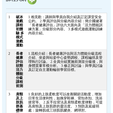
1
破冰
1.相見歡：講師與學員自我介紹及訂定課堂安全
遊戲
公約。 2.學員評估與分級內容介紹：簡介國健署
課程
「長者健康評估」評估六大面向及「活力體能訓
初體
練方案」分級部分內容。 3.多模式遊戲運動訓練
驗 多
內容介紹。
模式
遊戲
運動
2
長者
1.流程介紹：長者健康評估與活力體能分級流程
健康
介紹、坐姿與站姿中心姿勢調校、課程編排及管
評估
理執行討論。 2.全員分組實施前測並分級後，與
狀態
身體質量常模分析。 3.修正與討論：與學員討論
活力
及訂定自主運動輪狀學習目標。
體能
分級
課程
前測
3
肩頸
1.良好的上肢柔軟度可以改善關節活動度，增加
及上
日常生活便利性，如換穿鞋褲、背扣衣扣、洗浴
肢肌
搓背等。 2.反手拉背法及肩頸柔軟度律動，可提
群基
高肩頸及上肢肌群的靈活度。 3.預防及延緩弱
礎律
處：旋轉肌或三頭肌肌腱炎、網球肘。