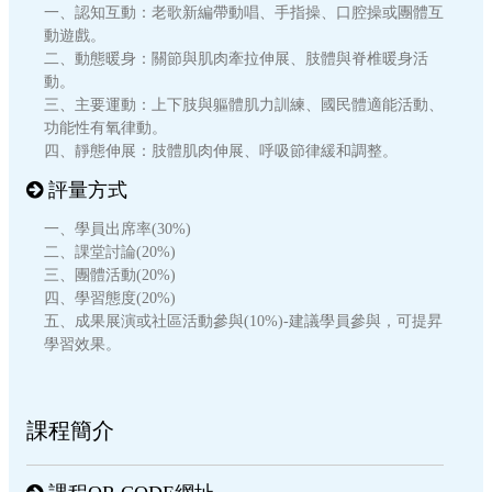
一、認知互動：老歌新編帶動唱、手指操、口腔操或團體互
動遊戲。
二、動態暖身：關節與肌肉牽拉伸展、肢體與脊椎暖身活
動。
三、主要運動：上下肢與軀體肌力訓練、國民體適能活動、
功能性有氧律動。
四、靜態伸展：肢體肌肉伸展、呼吸節律緩和調整。
評量方式
一、學員出席率(30%)
二、課堂討論(20%)
三、團體活動(20%)
四、學習態度(20%)
五、成果展演或社區活動參與(10%)-建議學員參與，可提昇
學習效果。
課程簡介