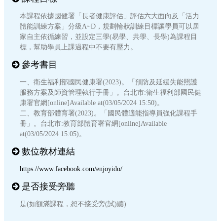
本課程依據國健署「長者健康評估」評估六大面向及「活力
體能訓練方案」分級A~D，規劃輪狀訓練目標讓學員可以居
家自主依循練習，並設定三學(易學、共學、長學)為課程目
標，幫助學員上課過程中不要有壓力。
參考書目
一、衛生福利部國民健康署(2023)。「預防及延緩失能照護
服務方案及師資管理執行手冊」。台北市:衛生福利部國民健
康署官網[online]Available at
(03/05/2024 15:50)。
二、教育部體育署(2023)。「國民體適能指導員強化課程手
冊」。台北市:教育部體育署官網[online]Available
at
(03/05/2024 15:05)。
數位教材連結
https://www.facebook.com/enjoyido/
是否接受旁聽
是(如額滿課程，恕不接受旁(試)聽)