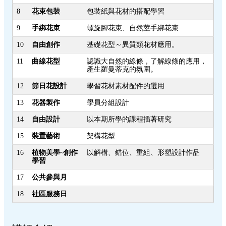
8
花束包裝
包裝紙與花材的搭配學習
9
手綁花束
螺旋腳花束、自然莖手綁花束
10
自由創作
基礎花型～異質類花材應用。
11
曲線花型
認識大自然的線條，了解線條的應用，
產生羅曼蒂克的氛圍。
12
節日花設計
學習花材素材配件的選用
13
花器製作
學員分組設計
14
自由設計
以本期所學的課程插著研究
15
裝置藝術
架構花型
16
植物美學~創作
以解構、錯位、重組、形塑設計作品
學習
17
公共參與月
18
社區服務日