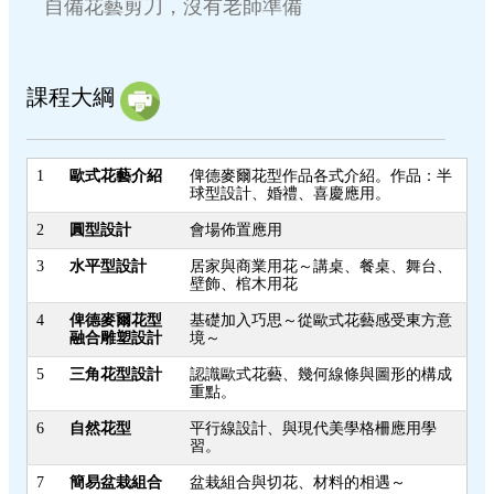
自備花藝剪刀，沒有老師準備
課程大綱
1
歐式花藝介紹
俾德麥爾花型作品各式介紹。作品：半
球型設計、婚禮、喜慶應用。
2
圓型設計
會場佈置應用
3
水平型設計
居家與商業用花～講桌、餐桌、舞台、
壁飾、棺木用花
4
俾德麥爾花型
基礎加入巧思～從歐式花藝感受東方意
融合雕塑設計
境～
5
三角花型設計
認識歐式花藝、幾何線條與圖形的構成
重點。
6
自然花型
平行線設計、與現代美學格柵應用學
習。
7
簡易盆栽組合
盆栽組合與切花、材料的相遇～